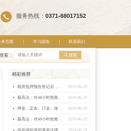
服务热线：
0371-68017152
业务范围
学习园地
联系我们
搜索：
끠
搜索
精彩推荐
期房抵押预告登记后，银行能否行使抵押权？
2019-06-29
넷
最高法：对48小时抢救无效死亡视同工伤不能扩大解释！
2019-06-29
넷
押金、定金、订金、保证金和违约金这“五金”有什么区别？
2019-06-29
넷
最高法：对48小时抢救无效死亡视同工伤不能扩大解释！
2019-06-29
넷
你必须知道的基本法律常识
2019-06-29
넷