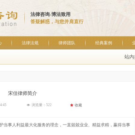
法律咨询-博法致用
答疑解惑，与您并肩直行
心
法律法规
律师团队
经典案例
站内
宋佳律师简介
4:45
浏览量：
522
끄
收藏
넶
护当事人利益最大化服务的理念，一直兢兢业业、精益求精，赢得当事